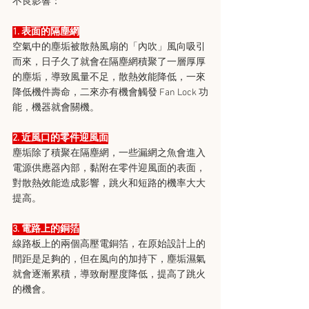
不良影響：
1. 表面的隔塵網
空氣中的塵垢被散熱風扇的「內吹」風向吸引
而來，日子久了就會在隔塵網積聚了一層厚厚
的塵垢，導致風量不足，散熱效能降低，一來
降低機件壽命，二來亦有機會觸發 Fan Lock 功
能，機器就會關機。
2. 近風口的零件迎風面
塵垢除了積聚在隔塵網，一些漏網之魚會進入
電源供應器內部，黏附在零件迎風面的表面，
對散熱效能造成影響，跳火和短路的機率大大
提高。
3. 電路上的銅箔
線路板上的兩個高壓電銅箔，在原始設計上的
間距是足夠的，但在風向的加持下，塵垢濕氣
就會逐漸累積，導致耐壓度降低，提高了跳火
的機會。