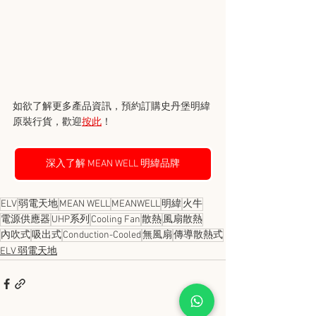
如欲了解更多產品資訊，預約訂購史丹堡明緯
原裝行貨，歡迎
按此
！
深入了解 MEAN WELL 明緯品牌
ELV
弱電天地
MEAN WELL
MEANWELL
明緯
火牛
電源供應器
UHP系列
Cooling Fan
散熱
風扇散熱
內吹式
吸出式
Conduction-Cooled
無風扇
傳導散熱式
ELV 弱電天地