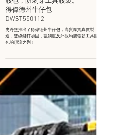
【風塵僕僕】頂流全真皮
腰包，防刺穿工具腰袋。
得偉德州牛仔包
DWST550112
史丹堡推出了得偉德州牛仔包，高質厚實真皮製
造，雙線鉚釘加固，強韌度及外觀均屬強韌工具腰
包的頂流之列！