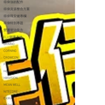
得偉強韌配件
得偉資源整合方案
得偉職安健專欄
得偉特別專題
營運管治良方
ELV 弱電天地
BRINNO
CORNING
CROWCON
FLUKE
Honeywell
HIKVISION
MEAN WELL
NITECORE
OXIRA