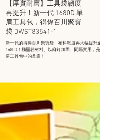
【厚實耐磨】工具袋韌度
再提升！新一代 1680D 單
肩工具包，得偉百川聚寶
袋 DWST83541-1
新一代的得偉百川聚寶袋，布料韌度再大幅提升至
1680D！極堅韌材料、以鉚釘加固、間隔實用，是單