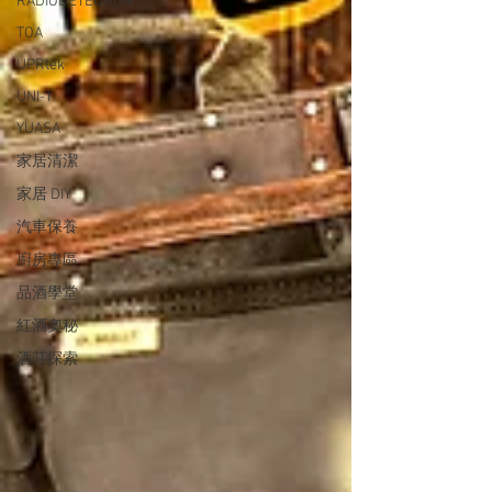
RADIODETECTION
TOA
UPRtek
UNI-T
YUASA
家居清潔
家居 DIY
汽車保養
廚房專區
品酒學堂
紅酒奧秘
酒莊探索