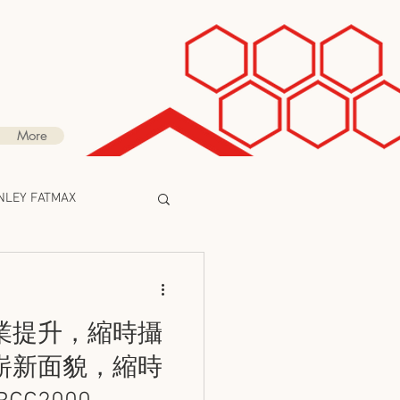
More
LEY FATMAX
整合方案
業提升，縮時攝
NG
CROWCON
嶄新面貌，縮時