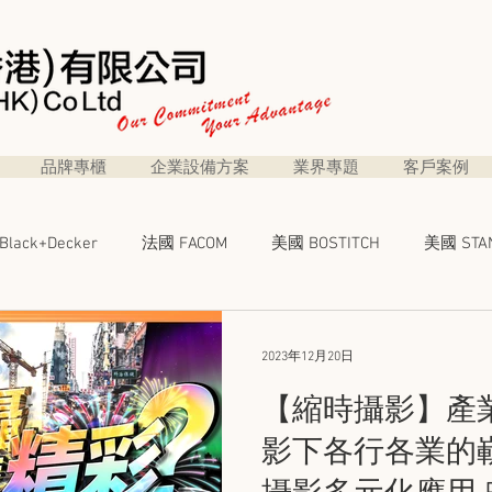
品牌專櫃
企業設備方案
業界專題
客戶案例
lack+Decker
法國 FACOM
美國 BOSTITCH
美國 STAN
者電動工具
得偉至尊手工具
得偉強韌配件
得偉資源
2023年12月20日
【縮時攝影】產
專題
營運管治良方
ELV 弱電天地
BRINNO
CORNI
影下各行各業的