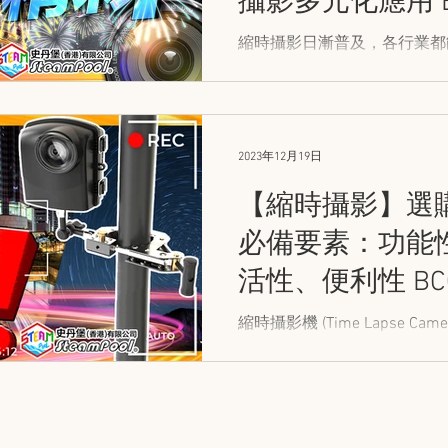
攝影多元化應用 BC
VISION
MEAN WELL
NITECORE
OXIRA
RADIODET
縮時攝影日漸普及，各行業都
彩！就讓史丹堡共你走馬看花
的蹤跡。
家居清潔
家居 DIY
2023年12月19日
【縮時攝影】選
必備要素：功能
活性、便利性 BCC
縮時攝影機 (Time Lapse C
將於本文為你簡介選購時，必