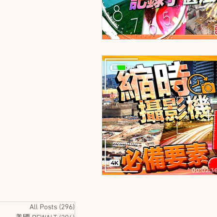
FLUKE
Honeywell
HIK
UPRtek
UNI-T
YUASA
All Posts
(296)
296 篇文章