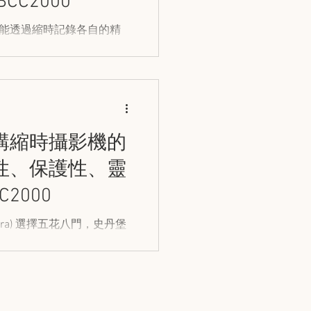
C2000
ECTION
TOA
能透過縮時記錄各自的精
一下縮時攝影於各行各業下
購縮時攝影機的
性、保護性、靈
2000
amera) 選擇五花八門，史丹堡
須考慮的各種要素！