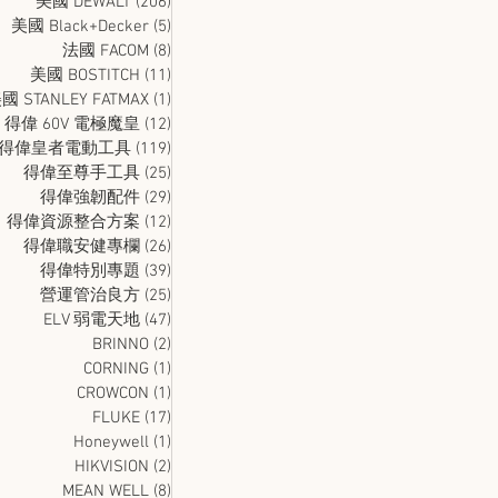
美國 DEWALT
(206)
206 篇文章
美國 Black+Decker
(5)
5 篇文章
法國 FACOM
(8)
8 篇文章
美國 BOSTITCH
(11)
11 篇文章
國 STANLEY FATMAX
(1)
1 篇文章
得偉 60V 電極魔皇
(12)
12 篇文章
得偉皇者電動工具
(119)
119 篇文章
得偉至尊手工具
(25)
25 篇文章
得偉強韌配件
(29)
29 篇文章
得偉資源整合方案
(12)
12 篇文章
得偉職安健專欄
(26)
26 篇文章
得偉特別專題
(39)
39 篇文章
營運管治良方
(25)
25 篇文章
ELV 弱電天地
(47)
47 篇文章
BRINNO
(2)
2 篇文章
CORNING
(1)
1 篇文章
CROWCON
(1)
1 篇文章
FLUKE
(17)
17 篇文章
Honeywell
(1)
1 篇文章
HIKVISION
(2)
2 篇文章
MEAN WELL
(8)
8 篇文章