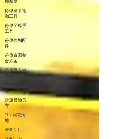
極魔皇
得偉皇者電
動工具
得偉至尊手
工具
得偉強韌配
件
得偉資源整
合方案
得偉職安健
專欄
得偉特別專
題
營運管治良
方
ELV 弱電天
地
BRINNO
CORNING