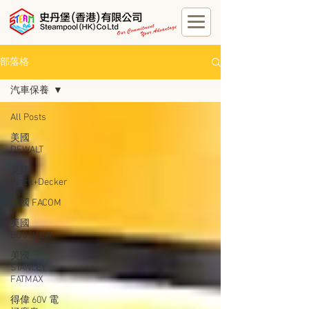
部落格
汽車保養
All Posts
美國
DEWALT
美國
Black+Decker
法國 FACOM
美國
BOSTITCH
美國
STANLEY
FATMAX
得偉 60V 電