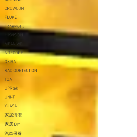
CROWCON
FLUKE
Honeywell
HIKVISION
MEAN WELL
NITECORE
OXIRA
RADIODETECTION
TOA
UPRtek
UNI-T
YUASA
家居清潔
家居 DIY
汽車保養