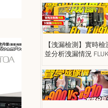
Guide
【洩漏檢測】實時檢
並分析洩漏情況 FLUK
ii910 精密聲波成像儀