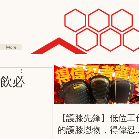
More
餐飲必
【護膝先鋒】低位工
的護膝恩物，得偉忍