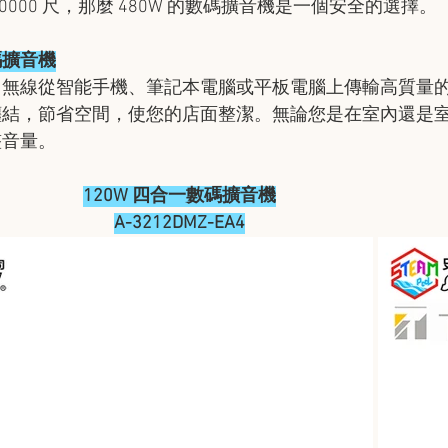
0000 尺，那麼 480W 的數碼擴音機是一個安全的選擇。
數碼擴音機
，無線從智能手機、筆記本電腦或平板電腦上傳輸高質量
纏結，節省空間，使您的店面整潔。無論您是在室內還是
整音量。
120W 四合一數碼擴音機
A-3212DMZ-EA4