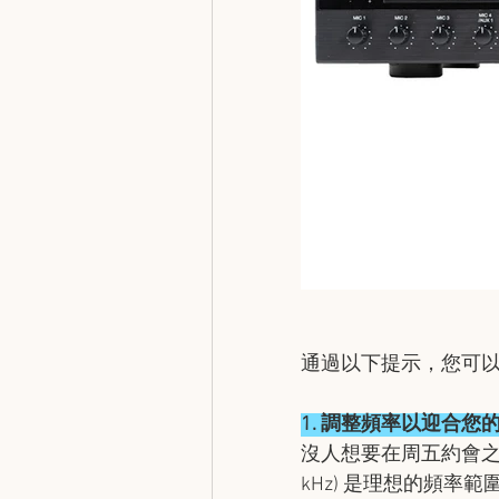
通過以下提示，您可
1.⁠ ⁠調整頻率以迎合
沒人想要在周五約會之夜，
kHz) 是理想的頻率