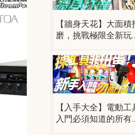
【牆身天花】大面積
磨，挑戰極限全新玩
法，得偉 20V 飛砂如
棒 DCE800B
【入手大全】電動工
入門必須知道的所有
情 Powertool Beginne