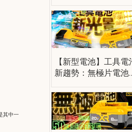
護膝 DWST590012
DWST590013
DWST590014
【新型電池】工具電
新趨勢：無極片電池
薄片電池 (軟包電池)
Tabless Cell & Pouch
Cell
是其中一