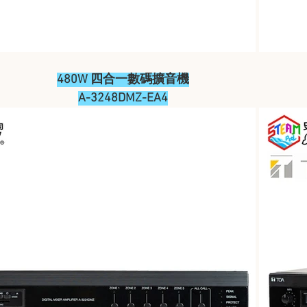
480W 四合一數碼擴音機
A-3248DMZ-EA4