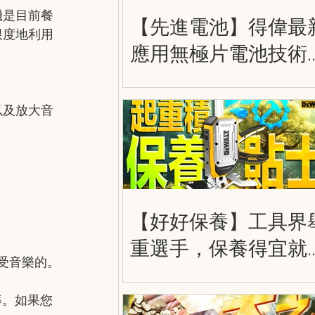
機是目前餐
【先進電池】得偉最
限度地利用
應用無極片電池技術
大容量，更輕巧，更
勁！得偉 20V 8.0Ah 
以及放大音
極電池 DEWALT
POWERPACK DCB210
【好好保養】工具界
重選手，保養得宜就
享受音樂的。
走得更遠！得偉大力
奇積 DWHT83550
率。如果您