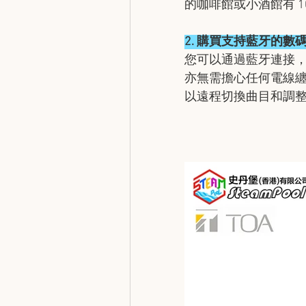
的咖啡館或小酒館有 1
2.⁠ ⁠購買支持藍牙的
您可以通過藍牙連接
亦無需擔心任何電線
以遠程切換曲目和調