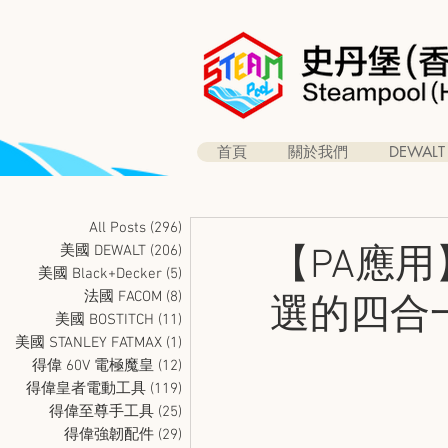
首頁
關於我們
DEWALT
All Posts
(296)
296 篇文章
美國 DEWALT
(206)
206 篇文章
【PA應用】
美國 Black+Decker
(5)
5 篇文章
法國 FACOM
(8)
8 篇文章
選的四合
美國 BOSTITCH
(11)
11 篇文章
美國 STANLEY FATMAX
(1)
1 篇文章
得偉 60V 電極魔皇
(12)
12 篇文章
得偉皇者電動工具
(119)
119 篇文章
得偉至尊手工具
(25)
25 篇文章
得偉強韌配件
(29)
29 篇文章