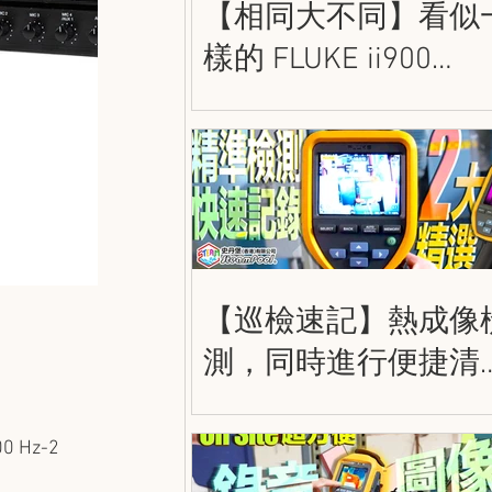
【相同大不同】看似
樣的 FLUKE ii900
和 ii910 到底有甚麼
別呢？史丹堡 FLUKE
密聲學成像儀
【巡檢速記】熱成像
測，同時進行便捷清
的記錄！FLUKE TiS5
/ TiS75+ 熱成像儀
Hz-2 