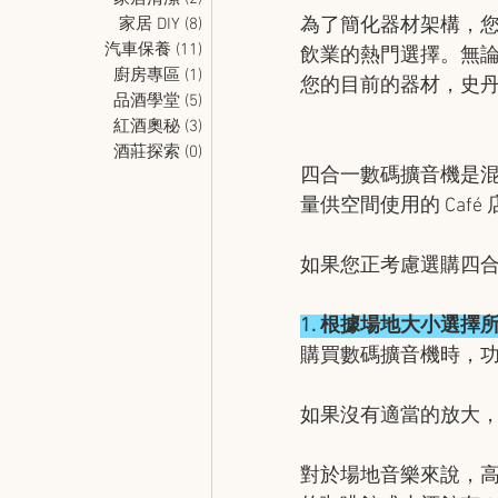
家居 DIY
(8)
8 篇文章
為了簡化器材架構，
汽車保養
(11)
11 篇文章
飲業的熱門選擇。無
廚房專區
(1)
1 篇文章
您的目前的器材，史
品酒學堂
(5)
5 篇文章
紅酒奧秘
(3)
3 篇文章
酒莊探索
(0)
0 篇文章
四合一數碼擴音機是
量供空間使用的 Caf
如果您正考慮選購四
1.⁠ ⁠根據場地大小選
購買數碼擴音機時，
如果沒有適當的放大，即
對於場地音樂來說，高功