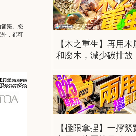
的音樂。您
室外，都可
【木之重生】再用木
和廢木，減少碳排放
【極限拿捏】一擰緊