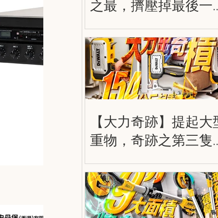
之最，擠壓掉最後一
空間！得偉兩用擰到
實，雙用式強力木夾
DWHT83600
DWHT83601
【大力奇跡】提起大
重物，奇跡之第三隻
手！DWHT83550 得
大力出奇積 工業起重