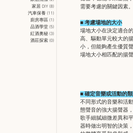
家居 DIY
(8)
8 篇文章
需要考慮的關鍵因素
汽車保養
(11)
11 篇文章
廚房專區
(1)
1 篇文章
■ 考慮場地的大小
品酒學堂
(5)
5 篇文章
場地大小在決定適合
紅酒奧秘
(3)
3 篇文章
高、驅動單元較大的
酒莊探索
(0)
0 篇文章
小，但能夠產生優質
場地大小相匹配的揚
■ 確定音樂或活動的
不同形式的音樂和活
態聲音的強大揚聲器
歌手細膩細微差異和
器時做出明智的決策