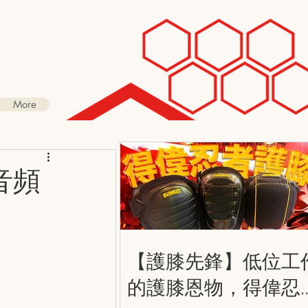
More
音頻
【護膝先鋒】低位工
的護膝恩物，得偉忍