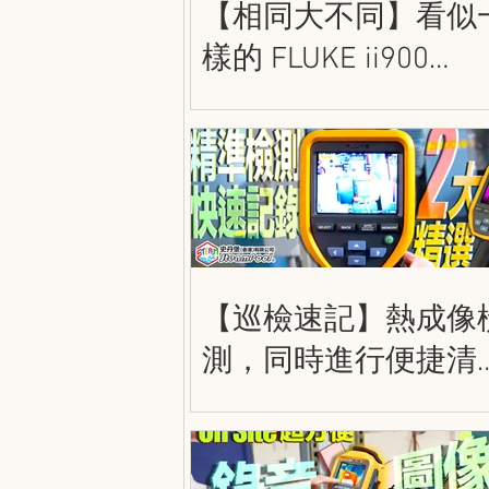
【相同大不同】看似
樣的 FLUKE ii900
和 ii910 到底有甚麼
別呢？史丹堡 FLUKE
密聲學成像儀
【巡檢速記】熱成像
測，同時進行便捷清
的記錄！FLUKE TiS5
/ TiS75+ 熱成像儀