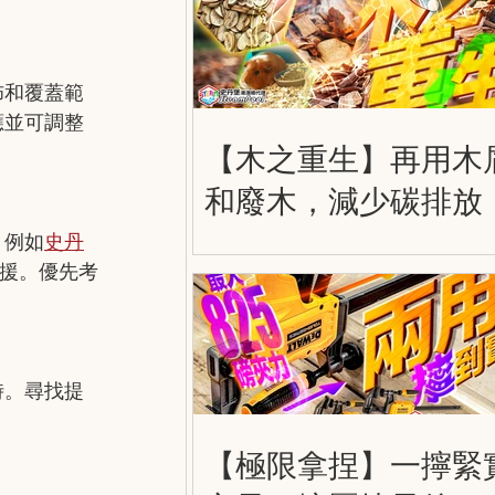
佈和覆蓋範
應並可調整
【木之重生】再用木
和廢木，減少碳排放
，例如
史丹
援。優先考
時。尋找提
【極限拿捏】一擰緊