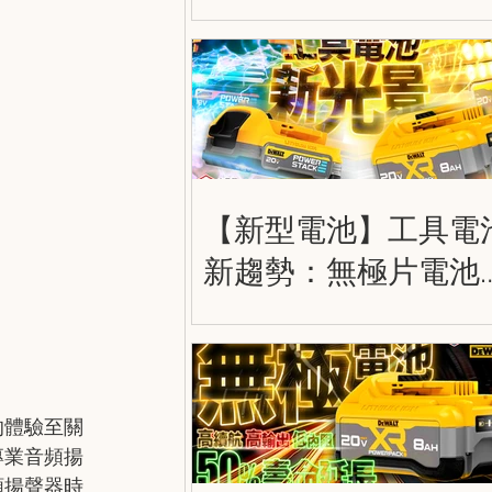
護膝 DWST590012
DWST590013
DWST590014
【新型電池】工具電
新趨勢：無極片電池
薄片電池 (軟包電池)
Tabless Cell & Pouch
Cell
的體驗至關
專業音頻揚
頻揚聲器時