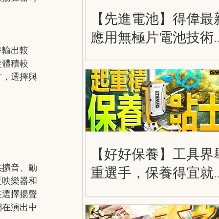
【先進電池】得偉最
應用無極片電池技術
率輸出較
大容量，更輕巧，更
從體積較
勁！得偉 20V 8.0Ah 
寸，選擇與
極電池 DEWALT
POWERPACK DCB210
【好好保養】工具界
供擴音、動
重選手，保養得宜就
反映樂器和
走得更遠！得偉大力
在選擇揚聲
奇積 DWHT83550
們在演出中