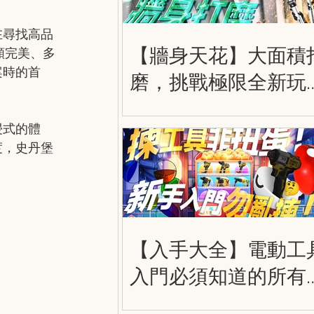
在尋找高品
【牆身天花】大面積
頻完美、多
案時的首
磨，挑戰極限全新玩
法，得偉 20V 飛砂如
浸式的體
棒 DCE800B
度，史丹堡
【入手大全】電動工
入門必須知道的所有
情 Powertool Beginne