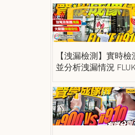
Guide
【洩漏檢測】實時檢
並分析洩漏情況 FLUK
ii910 精密聲波成像儀