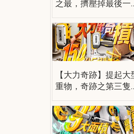
之最，擠壓掉最後一
空間！得偉兩用擰到
實，雙用式強力木夾
DWHT83600
DWHT83601
【大力奇跡】提起大
重物，奇跡之第三隻
手！DWHT83550 得
大力出奇積 工業起重