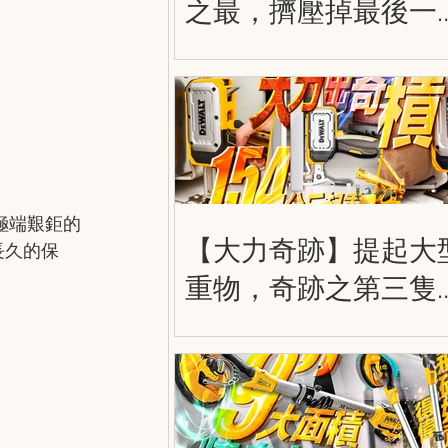
之最，擠壓掉最後一
空間！得偉兩用擰到
實，雙用式強力木夾
DWHT83600
DWHT83601
極端艱鉅的
【大力奇跡】提起大
長久的保
重物，奇跡之第三隻
手！DWHT83550 得
大力出奇積 工業起重