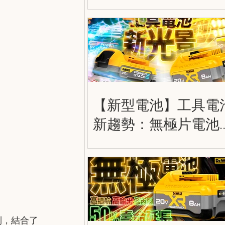
護膝 DWST590012
DWST590013
DWST590014
【新型電池】工具電
新趨勢：無極片電池
薄片電池 (軟包電池)
Tabless Cell & Pouch
Cell
列，結合了