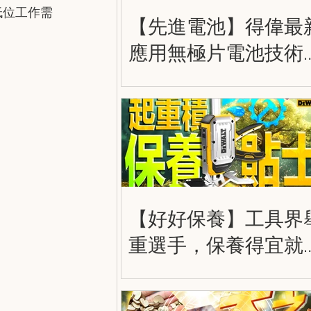
低位工作需
【先進電池】得偉最
應用無極片電池技術
大容量，更輕巧，更
勁！得偉 20V 8.0Ah 
極電池 DEWALT
POWERPACK DCB210
【好好保養】工具界
重選手，保養得宜就
走得更遠！得偉大力
奇積 DWHT83550