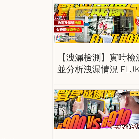
Guide
【洩漏檢測】實時檢
並分析洩漏情況 FLUK
ii910 精密聲波成像儀