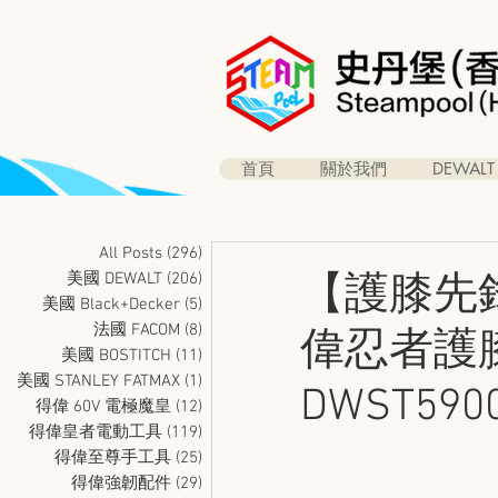
首頁
關於我們
DEWALT
All Posts
(296)
296 篇文章
美國 DEWALT
(206)
206 篇文章
【護膝先
美國 Black+Decker
(5)
5 篇文章
法國 FACOM
(8)
8 篇文章
偉忍者護膝 D
美國 BOSTITCH
(11)
11 篇文章
美國 STANLEY FATMAX
(1)
1 篇文章
DWST590
得偉 60V 電極魔皇
(12)
12 篇文章
得偉皇者電動工具
(119)
119 篇文章
得偉至尊手工具
(25)
25 篇文章
得偉強韌配件
(29)
29 篇文章