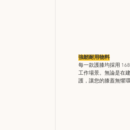
強韌耐用物料
每一款護膝均採用 1
工作場景。無論是在建
護，讓您的膝蓋無懼