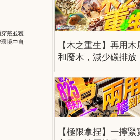
適穿戴並獲
作環境中自
【木之重生】再用木
和廢木，減少碳排放
【極限拿捏】一擰緊