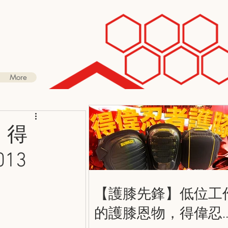
More
，得
013
【護膝先鋒】低位工
的護膝恩物，得偉忍