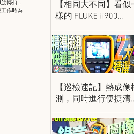
和旋轉扣，
【相同大不同】看似
種工作時為
樣的 FLUKE ii900
和 ii910 到底有甚麼
別呢？史丹堡 FLUKE
密聲學成像儀
【巡檢速記】熱成像
測，同時進行便捷清
的記錄！FLUKE TiS5
/ TiS75+ 熱成像儀