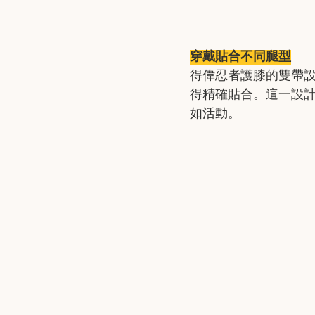
穿戴貼合不同腿型
得偉忍者護膝的雙帶
得精確貼合。這一設
如活動。