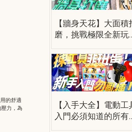
【牆身天花】大面積
磨，挑戰極限全新玩
法，得偉 20V 飛砂如
棒 DCE800B
靠耐用的舒適
【入手大全】電動工
的壓力，為
入門必須知道的所有
情 Powertool Beginne