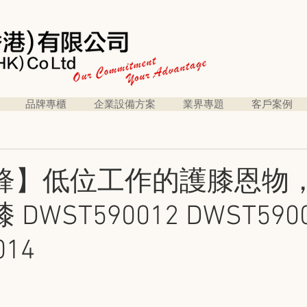
品牌專櫃
企業設備方案
業界專題
客戶案例
鋒】低位工作的護膝恩物
WST590012 DWST590
014