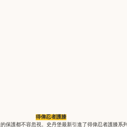
得偉忍者護膝
蓋的保護都不容忽視。史丹堡最新引進了得偉忍者護膝系