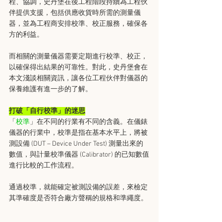
程、協調，史丹堡在後工程階段持續為工程伙
伴提供支援，包括供應收貨時所需的測量儀
器，並為工程商安排校準、校正服務，確保各
方的利益。
而相關的測量儀器需要定期進行校準、校正，
以確保得出結果的可靠性。對此，史丹堡會在
本文淺談相關資訊，讓各位工程伙伴對儀器的
保養維護有進一步的了解。
打破「自行校準」的迷思
「
校準
」在不同的行業有不同的含義。在儀錶
儀器的行業中，校準是指在基本水平上，將被
測設備 (DUT – Device Under Test) 測量出來的
數值，與計量校準儀器 (Calibrator) 的已知數值
進行比較的工作流程。
通過校準，就能確定被測設備的誤差，來檢定
其準確度是否符合廠方聲稱的規格和準繩度。