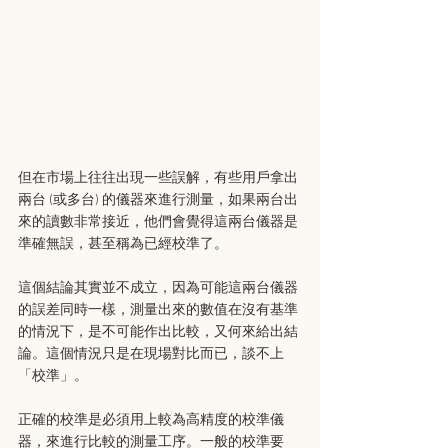
但在市場上往往出現一些誤解，有些用戶拿出
兩台 (或多台) 的儀器來進行測量，如果兩台出
來的讀數非常接近，他們會覺得這兩台儀器是
準確無誤，甚至稱為已經校準了。
這個結論其實並不成立，因為可能這兩台儀器
的誤差同時一樣，測量出來的數值在沒有基準
的情況下，是不可能作出比較，又何來給出結
論。這個情況只是在現場對比而已，談不上
「校準」。
正確的校準是必須用上較為高精度的校準儀
器，來進行比較的測量工序。一般的校準要