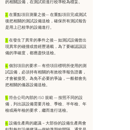
的相關設備，在測試前進行校準較為穩妥。
2.
 在重點項目測量之後— 在重點項目完成測試
後把相關的測試設備送檢，確保所有測試報告
是用上已校準的設備進行。
3.
 在發生了異常的事件之後— 如測試設備曾出
現異常的碰撞或曾經歷過載，為了要確認該設
備的準確度，都應盡快送檢。
4.
 個別項目的要求— 有些項目標明所使用的測
試設備，必須持有相關的有效校準報告證書，
才會被接受。為免不必要的爭論，一般都會先
把相關的儀器設備送檢。
5.
 符合公司內部的 ISO 規範 — 按照不同的設
備，列出該設備需要月檢、季檢、半年檢、年
檢或兩年檢的要求，繼而進行送檢。
6.
 設備生產商的建議－大部份的設備生產商會
針對每款設備建議一個校準期的間隔，通常是