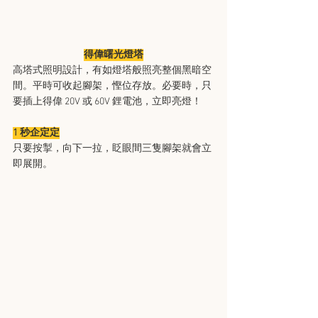
得偉曙光燈塔
高塔式照明設計，有如燈塔般照亮整個黑暗空
間。平時可收起腳架，慳位存放。必要時，只
要插上得偉 20V 或 60V 鋰電池，立即亮燈！
1 秒企定定
​只要按掣，向下一拉，眨眼間三隻腳架就會立
即展開。