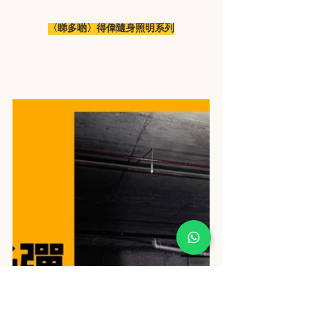
〈睇多啲〉得偉隨身照明系列