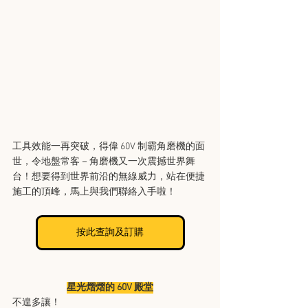
工具效能一再突破，得偉 60V 制霸角磨機的面
世，令地盤常客－角磨機又一次震撼世界舞
台！想要得到世界前沿的無線威力，站在便捷
施工的頂峰，馬上與我們聯絡入手啦！
按此查詢及訂購
星光熠熠的 60V 殿堂
不遑多讓！