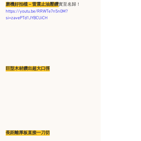
磨機好拍檔－雷震止油壓鑽
實至名歸！
https://youtu.be/RRWTe7n5n0M?
si=zavePTd1JYBCUiCH
巨型木材鑽出超大口徑
長距離厚板直接一刀切