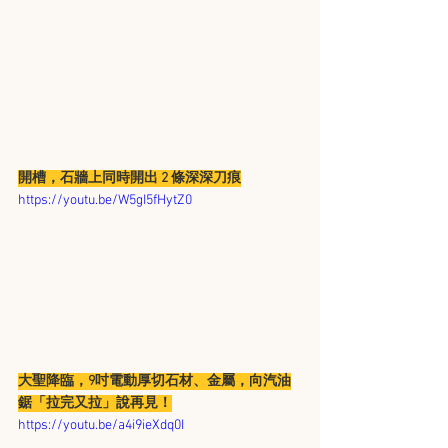
開槽，石牆上同時開出 2 條深深刀痕
https://youtu.be/W5gI5fHytZ0
大聖降臨，9吋電動厚切石材、金屬，向汽油
鋸「拉完又拉」說再見！
https://youtu.be/a4i9ieXdq0I