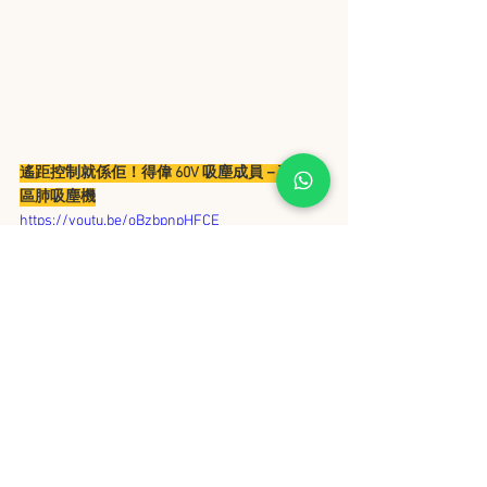
遙距控制就係佢！得偉 60V 吸塵成員－瑞士山
區肺吸塵機
https://youtu.be/oBzbpnpHFCE
深入園林，開路只需這樣的簡單粗暴
https://youtu.be/F8N4uR1Fl-Q?
si=rw2jNGzyE9P4rb34