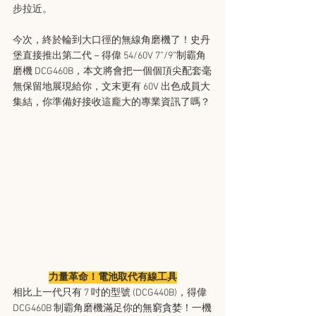
步拉近。
今次，終於輪到大口徑的無線角磨機了！史丹
堡直接推出第二代－得偉 54/60V 7”/9”制霸角
磨機 DCG460B，本文將會把一個個頂尖配套毫
無保留地展現給你，文末更有 60V 出色成員大
集結，你準備好接收這龐大的專業資訊了嗎？
力量革命！電池取代有線工具
相比上一代只有 7 吋的型號 (DCG440B)，得偉 
DCG460B 制霸角磨機滿足你的無窮貪婪！一機