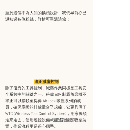
至於這個不為人知的換頭設計，我們早前亦已
通知過各位粉絲，詳情可重溫這篇：
遙距減塵控制
除了優秀的工具控制，減塵作業同樣是工具安
全系數中的關鍵之一。得偉 60V 制霸角磨機不
單止可以接駁至得偉 AirLock 吸塵系列的成
員，確保塵垢的排放量合乎規範，它更具備了 
WTC (Wireless Tool Control System)，用家毋須
走來走去，使用遙控設備就能遙距開關吸塵裝
置，作業流程更是得心應手。