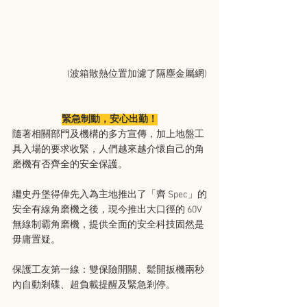
(波箱散熱位置加濾了隔塵金屬網)
緊急制動，安心出勤！
隨著相關部門及機構的多方宣傳，加上地盤工
具入場的要求收緊，人們越來越介懷自己的角
磨機有否齊全的安全保護。
繼史丹堡得偉先入為主地推出了「齊 Spec」的
安全有線角磨機之後，現今推出大口徑的 60V 
無線制霸角磨機，提供全面的安全科技固然是
毋庸置疑。
保護工友第一線：雙保險開關、鬆開扳機兩秒
內自動剎碟、超負載提醒及緊急剎停。