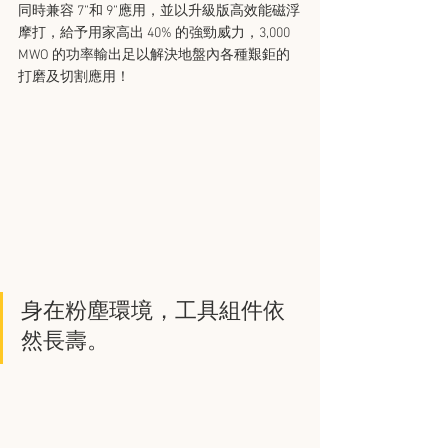
同時兼容 7”和 9”應用，並以升級版高效能磁浮
摩打，給予用家高出 40% 的強勁威力，3,000 
MWO 的功率輸出足以解決地盤內各種艱鉅的
打磨及切割應用！
身在粉塵環境，工具組件依
然長壽。