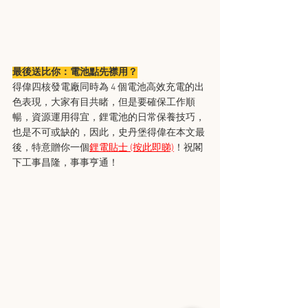
最後送比你：電池點先襟用？
得偉四核發電廠同時為 4 個電池高效充電的出
色表現，大家有目共睹，但是要確保工作順
暢，資源運用得宜，鋰電池的日常保養技巧，
也是不可或缺的，因此，史丹堡得偉在本文最
後，特意贈你一個
鋰電貼士 (按此即睇)
！祝閣
下工事昌隆，事事亨通！