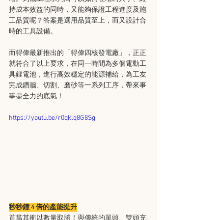
持成本效益的同時，又能夠保證工程進度及施
工品質呢？答案是選用品質至上，而又設計合
時的工具設備。
而得偉最新推出的「得偉四核發電廠」，正正
就符合了以上要求，在同一時間為多個電動工
具鋰電池，進行高效穩定的能源補給，為工友
完成鑽牆、切割、磨砂等一系列工序，帶來事
事盡全力的底氣！
https://youtu.be/r0qklq8G8Sg
秒秒鐘 4 倍的產能提升
首當其衝以數量取勝！與傳統的單頭、雙頭充