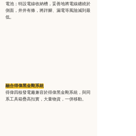
電池；特設電線收納槽，妥善地將電線纏繞於
側面，井井有條，將跘腳、漏電等風險減到最
低。
融合得偉黑金剛系統
得偉四核發電廠兼容於得偉黑金剛系統，與同
系工具箱疊高扣實，大量物資，一併移動。