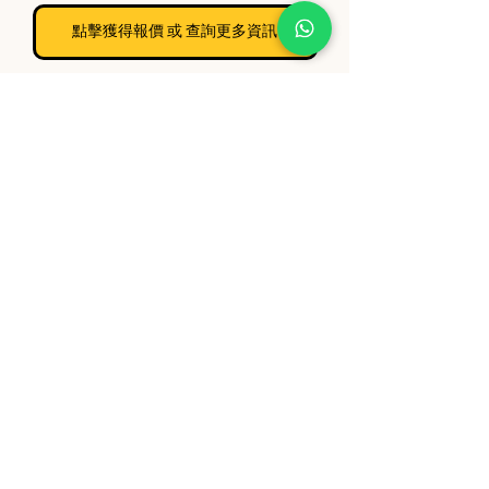
點擊獲得報價 或 查詢更多資訊
美國得偉
裝修
電動工具
地盤
安心出勤
鋰電池
快速充電器
四核發電廠
4位同時充
8A輸出
美國 DEWALT
得偉皇者電動工具
相關文章