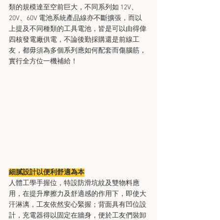
類的規模達至空前巨大，不同系列如 12V、
20V、60V 電池系統產品線亦不斷擴張，而以
上提及不同種類的工具電池，皆是可以由得偉
四核發電廠供電，不論後勤採購還是前線工
友，都毋須為多個系列應如何配套而傷腦筋，
實行全方位一機補給！
細膩設計以便利舒適為本
人體工學手握位，特設防滑坑紋及雙物料應
用，在提升摩擦力及舒適感的作用下，即使大
汗淋漓，工友依然安心緊握；背面具有凹位設
計，充電器得以固定在牆身，便於工友們裝卸