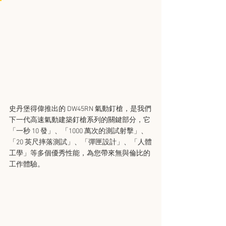
史丹堡得偉推出的 DW45RN 氣動釘槍，是我們
下一代高速氣動建築釘槍系列的關鍵部分，它
「一秒 10 發」、「1000 萬次的測試射擊」、
「20 英尺摔落測試」、「彈匣設計」、「人體
工學」等多個優秀性能，為您帶來無與倫比的
工作體驗。