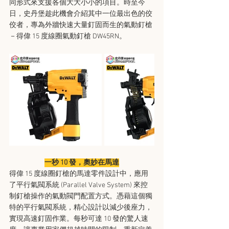
同形式來支援各個大大小小的項目。時至今
日，史丹堡趁此機會介紹其中一位最出色的佼
佼者，專為外牆快速大量釘固而生的氣動釘槍
－得偉 15 度線圈氣動釘槍 DW45RN。
一秒 10 發，奧妙在馬達
得偉 15 度線圈釘槍的馬達零件設計中，應用
了平行氣閥系統 (Parallel Valve System) 來控
制釘槍操作的氣動閥門配置方式。憑藉這個獨
特的平行氣閥系統，精心設計以減少後座力，
實現高速釘固作業。每秒可達 10 發的驚人速