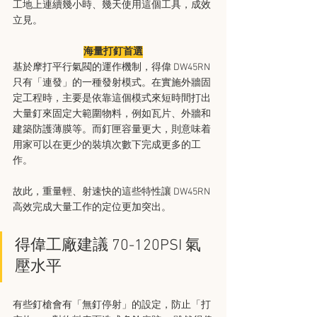
工地上連續幾小時、幾天使用這個工具，成效
立見。
海量打釘首選
基於摩打平行氣閥的運作機制，得偉 DW45RN 
只有「連發」的一種發射模式。在實施外牆固
定工程時，主要是依靠這個模式來短時間打出
大量釘來固定大範圍物料，例如瓦片、外牆和
建築防護薄膜等。而釘匣容量更大，則意味着
用家可以在更少的裝填次數下完成更多的工
作。
故此，重量輕、射速快的這些特性讓 DW45RN 
高效完成大量工作的定位更加突出。
得偉工廠建議 70-120PSI 氣
壓水平
有些釘槍會有「無釘停射」的設定，防止「打