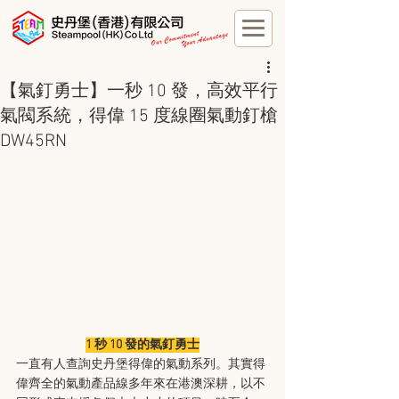
【氣釘勇士】一秒 10 發，高效平行
氣閥系統，得偉 15 度線圈氣動釘槍
DW45RN
1 秒 10 發的氣釘勇士
一直有人查詢史丹堡得偉的氣動系列。其實得
偉齊全的氣動產品線多年來在港澳深耕，以不