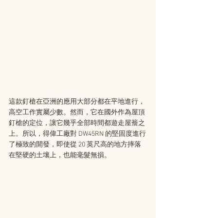
這款釘槍在亞洲的應用大部分都在平地進行，
高空工作實屬少數。然而，它在國外作為屋頂
釘槍的定位，讓它幾乎全部時間都遊走屋簷之
上。所以，得偉工廠對 DW45RN 的堅固度進行
了極致的開發，即使從 20 英尺高的地方摔落
在堅硬的土壤上，也能毫髮無損。