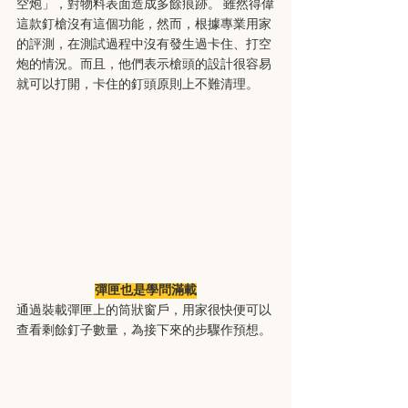
空炮」，對物料表面造成多餘痕跡。 雖然得偉
這款釘槍沒有這個功能，然而，根據專業用家
的評測，在測試過程中沒有發生過卡住、打空
炮的情況。而且，他們表示槍頭的設計很容易
就可以打開，卡住的釘頭原則上不難清理。
彈匣也是學問滿載
通過裝載彈匣上的筒狀窗戶，用家很快便可以
查看剩餘釘子數量，為接下來的步驟作預想。