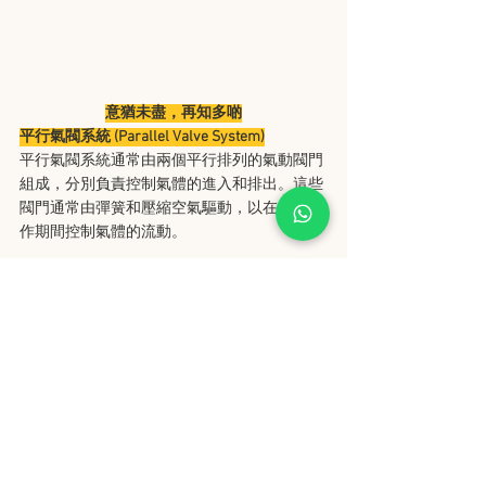
意猶未盡，再知多啲
平行氣閥系統 (Parallel Valve System)
平行氣閥系統通常由兩個平行排列的氣動閥門
組成，分別負責控制氣體的進入和排出。這些
閥門通常由彈簧和壓縮空氣驅動，以在釘槍操
作期間控制氣體的流動。
當扳機被按下時，氣閥門打開並允許壓縮空氣
進入槍身。這個壓縮空氣會推動釘槍的活塞或
其他機件，從而產生動力將釘子發射出去。在
釘子被驅動出去後，氣閥門會切換到排氣位
置，允許空氣通過另一個閥門排出釘槍。
平行氣閥系統的優點之一是它可以提供快速且
可靠的釘槍操作。它能夠快速開啟和關閉氣閥
門，並且能夠在短時間內完成氣體的進出過