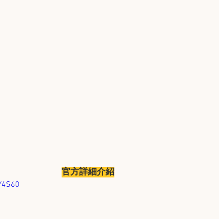
官方詳細介紹
XY4S60