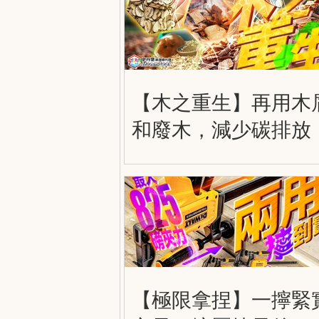
【木之重生】再用木
和廢木，減少碳排放
【極限拿捏】一擰緊