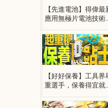
【先進電池】得偉最
應用無極片電池技術
大容量，更輕巧，更
勁！得偉 20V 8.0Ah 
極電池 DEWALT
POWERPACK DCB210
【好好保養】工具界
重選手，保養得宜就
走得更遠！得偉大力
奇積 DWHT83550