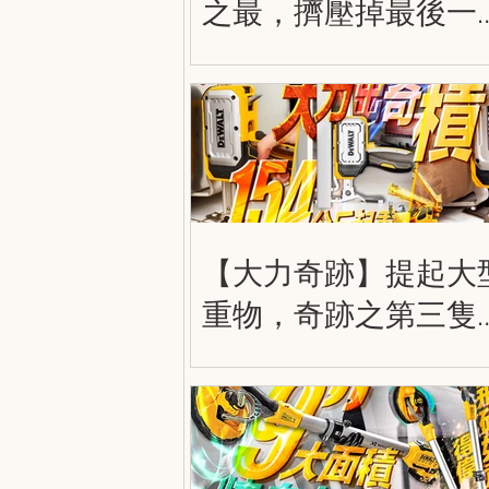
之最，擠壓掉最後一
空間！得偉兩用擰到
實，雙用式強力木夾
DWHT83600
DWHT83601
【大力奇跡】提起大
重物，奇跡之第三隻
手！DWHT83550 得
大力出奇積 工業起重