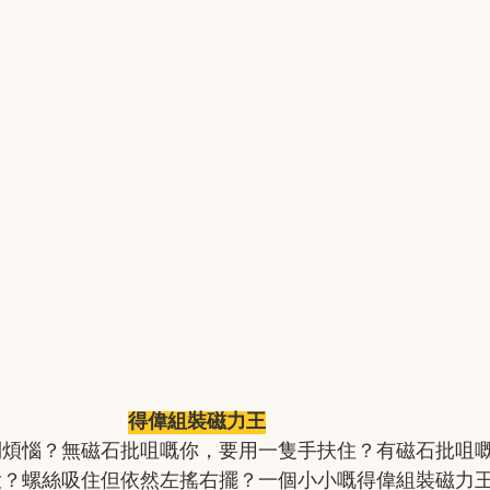
得偉組裝磁力王
到煩惱？無磁石批咀嘅你，要用一隻手扶住？有磁石批咀
大？螺絲吸住但依然左搖右擺？一個小小嘅得偉組裝磁力