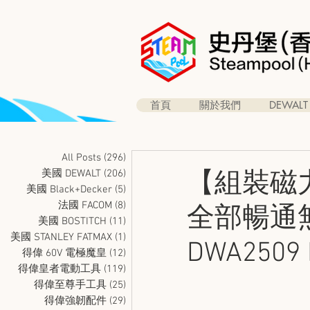
首頁
關於我們
DEWALT
All Posts
(296)
296 篇文章
美國 DEWALT
(206)
206 篇文章
【組裝磁
美國 Black+Decker
(5)
5 篇文章
法國 FACOM
(8)
8 篇文章
全部暢通無
美國 BOSTITCH
(11)
11 篇文章
美國 STANLEY FATMAX
(1)
1 篇文章
DWA2509 
得偉 60V 電極魔皇
(12)
12 篇文章
得偉皇者電動工具
(119)
119 篇文章
得偉至尊手工具
(25)
25 篇文章
得偉強韌配件
(29)
29 篇文章