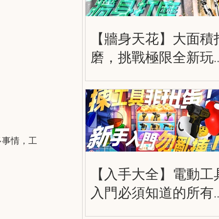
【牆身天花】大面積
磨，挑戰極限全新玩
法，得偉 20V 飛砂如
棒 DCE800B
多事情，工
【入手大全】電動工
入門必須知道的所有
情 Powertool Beginne