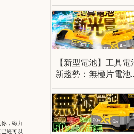
護膝 DWST590012
DWST590013
DWST590014
【新型電池】工具電
新趨勢：無極片電池
薄片電池 (軟包電池)
Tabless Cell & Pouch
Cell
嘅你，磁力
王已經可以