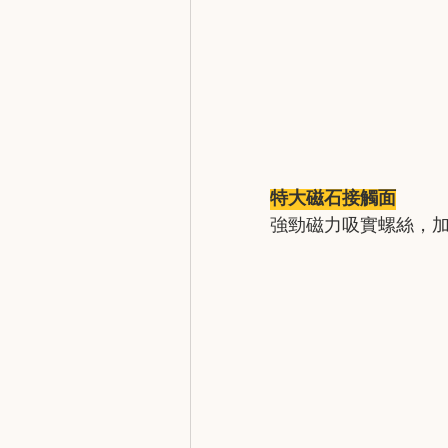
特大磁石接觸面
強勁磁力吸實螺絲，