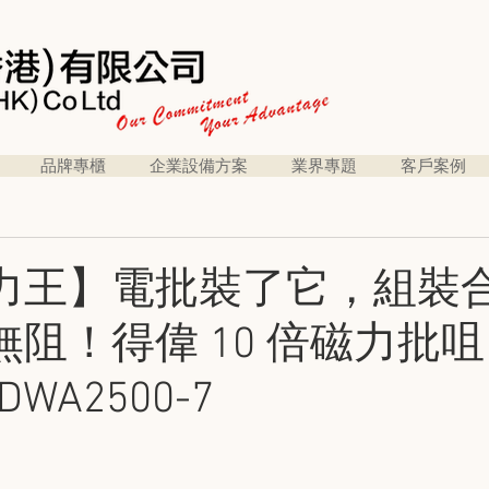
品牌專櫃
企業設備方案
業界專題
客戶案例
力王】電批裝了它，組裝
阻！得偉 10 倍磁力批咀
DWA2500-7