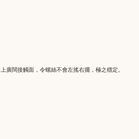
加上廣闊接觸面，令螺絲不會左搖右擺，極之穩定。