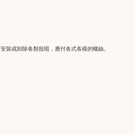
可安裝或卸除各類批咀，應付各式各樣的螺絲。