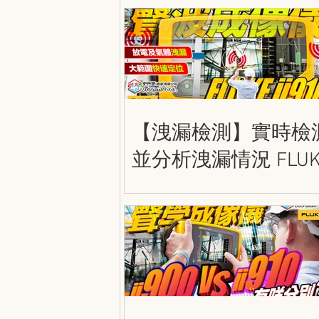
Guide
【洩漏檢測】實時檢
並分析洩漏情況 FLUK
ii910 精密聲波成像儀