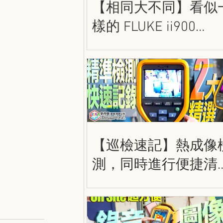
【相同大不同】看似
樣的 FLUKE ii900
和 ii910 到底有甚麼
別呢？史丹堡 FLUKE
密聲學成像儀
【巡檢速記】熱成像
測，同時進行便捷清
的記錄！FLUKE TiS5
/ TiS75+ 熱成像儀