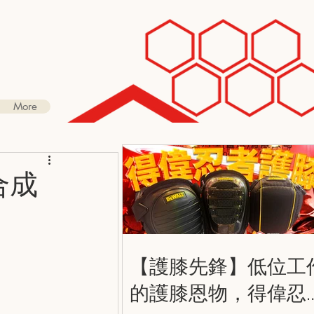
More
合成
【護膝先鋒】低位工
的護膝恩物，得偉忍