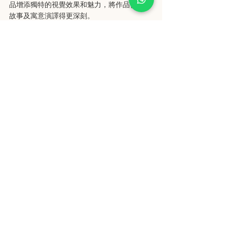
品增添獨特的視覺效果和魅力，將作品背後的
故事及寓意演譯得更深刻。
縮時攝影機不僅在攝影領域有所突破，對於科
學研究、建築規劃、環境保護和教育等領域也
有重要意義。它可以幫助科學家觀察實驗的變
化、建築公司記錄建築物的建造過程、環境保
護組織呼籲人們關注環境議題，還可以為教育
機構創作生動有趣的科學教育視頻。
以下這篇文章內含更多應用實例，讓你更透徹
感受到縮時攝影正在發揮的作用，如何為各行
各業帶來全新的攝影體驗和創作可能性。