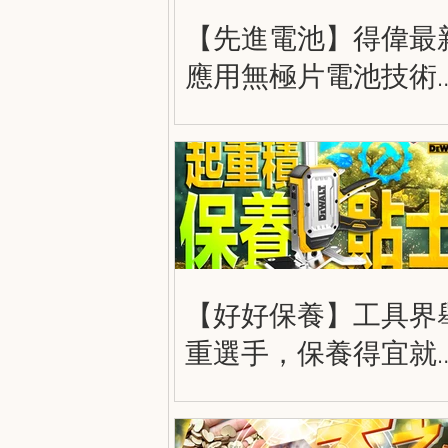
【先進電池】得偉最
應用無極片電池技術
大容量，更輕巧，更
勁！得偉 20V 8.0Ah 
極電池 DEWALT
POWERPACK DCB210
【好好保養】工具界
重選手，保養得宜就
走得更遠！得偉大力
奇積 DWHT83550