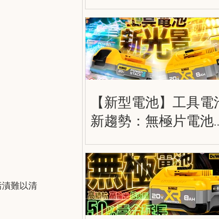
護膝 DWST590012
DWST590013
DWST590014
【新型電池】工具電
新趨勢：無極片電池
薄片電池 (軟包電池)
Tabless Cell & Pouch
Cell
污漬難以清