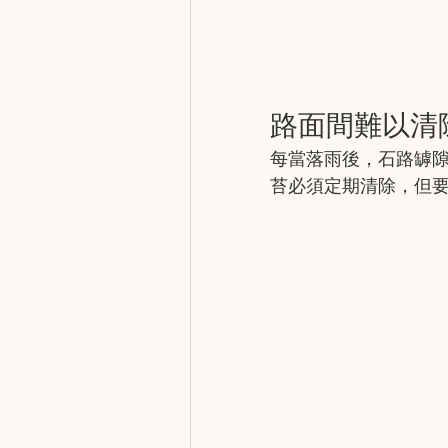
路面間難以清
每當落雨後，石路罅
苔必須定期清除，但