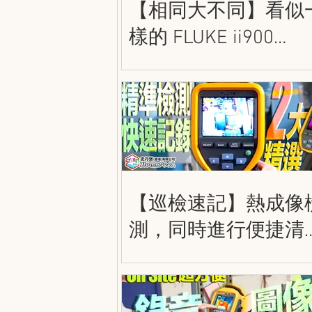
【相同大不同】看似
樣的 FLUKE ii900
和 ii910 到底有甚麼
別呢？史丹堡 FLUKE
密聲學成像儀
【巡檢速記】熱成像
測，同時進行便捷清
的記錄！FLUKE TiS5
/ TiS75+ 熱成像儀