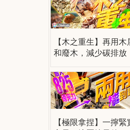
【木之重生】再用木
和廢木，減少碳排放
【極限拿捏】一擰緊