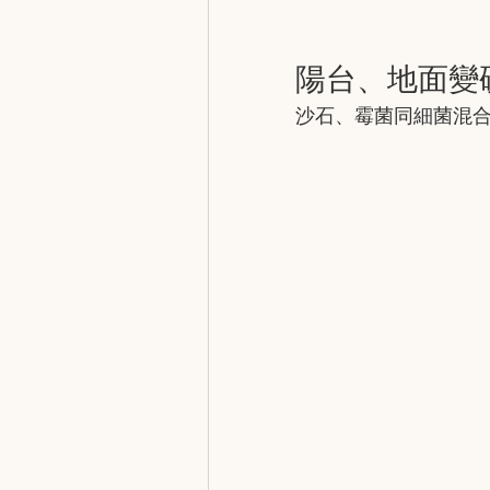
陽台、地面變
​沙石、霉菌同細菌混