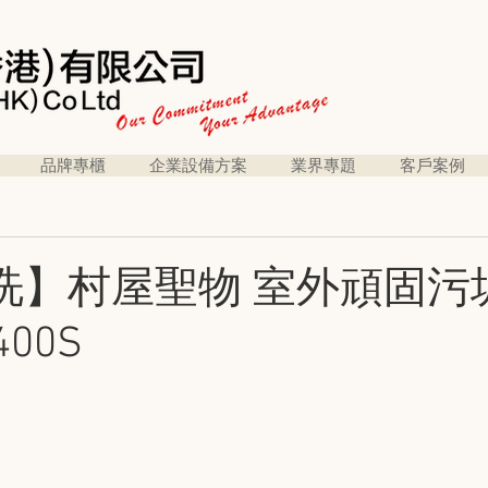
品牌專櫃
企業設備方案
業界專題
客戶案例
洗】村屋聖物 室外頑固污
00S