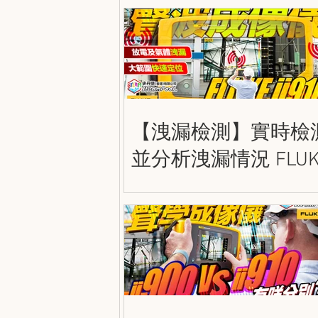
Guide
【洩漏檢測】實時檢
並分析洩漏情況 FLUK
ii910 精密聲波成像儀