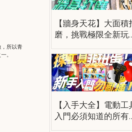
【牆身天花】大面積
磨，挑戰極限全新玩
法，得偉 20V 飛砂如
險，所以青
之一。
棒 DCE800B
【入手大全】電動工
入門必須知道的所有
情 Powertool Beginne