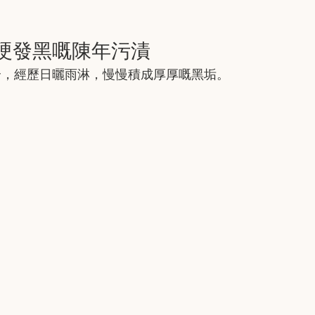
硬發黑嘅陳年污漬
合，經歷日曬雨淋，慢慢積成厚厚嘅黑垢。