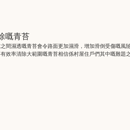
除嘅青苔
隙之間濕透嘅青苔會令路面更加濕滑，增加滑倒受傷嘅風
要有效率清除大範圍嘅青苔相信係村屋住戶們其中嘅難題