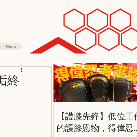
More
垢終
【護膝先鋒】低位工
的護膝恩物，得偉忍