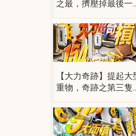
之最，擠壓掉最後一
空間！得偉兩用擰到
實，雙用式強力木夾
DWHT83600
DWHT83601
【大力奇跡】提起大
重物，奇跡之第三隻
手！DWHT83550 得
大力出奇積 工業起重