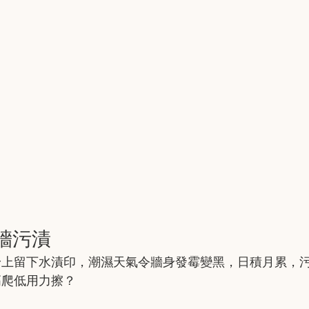
牆污漬
身上留下水漬印，潮濕天氣令牆身發霉變黑，日積月累，
高爬低用力擦？