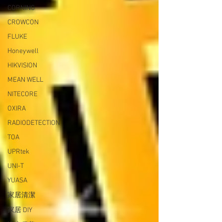
CORNING
CROWCON
FLUKE
Honeywell
HIKVISION
MEAN WELL
NITECORE
OXIRA
RADIODETECTION
TOA
UPRtek
UNI-T
YUASA
家居清潔
家居 DIY