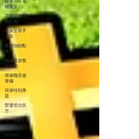
得偉 60V 電
極魔皇
得偉皇者電
動工具
得偉至尊手
工具
得偉強韌配
件
得偉資源整
合方案
得偉職安健
專欄
得偉特別專
題
營運管治良
方
ELV 弱電天
地
BRINNO