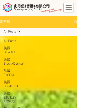
部落格
All Posts
All Posts
美國
DEWALT
美國
Black+Decker
法國
FACOM
美國
BOSTITCH
美國
STANLEY
FATMAX