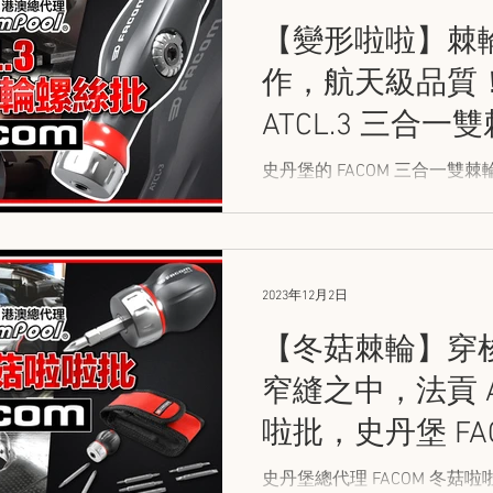
【變形啦啦】棘
作，航天級品質！法
ATCL.3 三合
史丹堡的 FACOM 三合一雙
身，以三種啦啦批形態，應對
情況！
2023年12月2日
【冬菇棘輪】穿
窄縫之中，法貢 AT
啦批，史丹堡 FA
史丹堡總代理 FACOM 冬菇