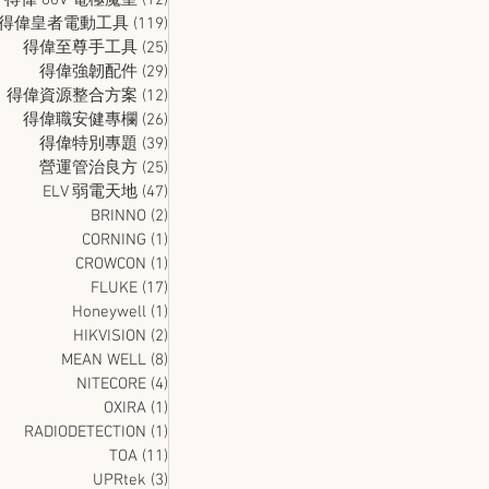
得偉 60V 電極魔皇
(12)
12 篇文章
得偉皇者電動工具
(119)
119 篇文章
得偉至尊手工具
(25)
25 篇文章
得偉強韌配件
(29)
29 篇文章
得偉資源整合方案
(12)
12 篇文章
得偉職安健專欄
(26)
26 篇文章
得偉特別專題
(39)
39 篇文章
營運管治良方
(25)
25 篇文章
ELV 弱電天地
(47)
47 篇文章
BRINNO
(2)
2 篇文章
CORNING
(1)
1 篇文章
CROWCON
(1)
1 篇文章
FLUKE
(17)
17 篇文章
Honeywell
(1)
1 篇文章
HIKVISION
(2)
2 篇文章
MEAN WELL
(8)
8 篇文章
NITECORE
(4)
4 篇文章
OXIRA
(1)
1 篇文章
RADIODETECTION
(1)
1 篇文章
TOA
(11)
11 篇文章
UPRtek
(3)
3 篇文章