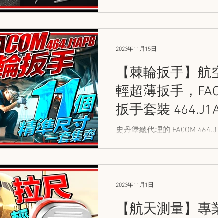
專業用家提供了在窄位緊固中
2023年11月15日
【棘輪扳手】航
輕超薄扳手，FAC
扳手套裝 464.J1
史丹堡總代理的 FACOM 464
11 種尺寸，品質精良，薄身
物！
2023年11月1日
【航天測量】專