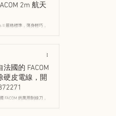
COM 2m 航天
ass ll 嚴格標準，薄身輕巧，
程、航天工業等測量工作。
法國的 FACOM
除硬皮電線，開
2271
FACOM 的萬用剝線刀，
工序變得更加簡單快捷。