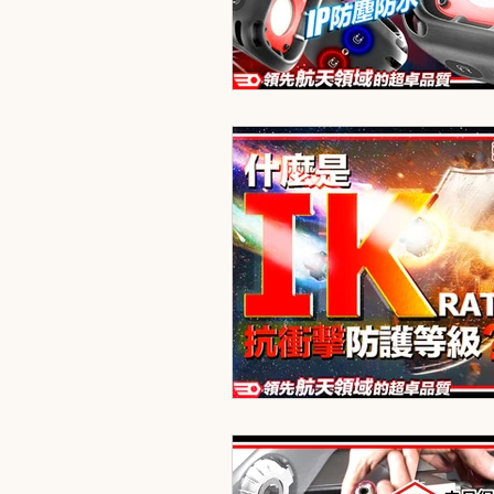
FLUKE
Honeywell
HIK
UPRtek
UNI-T
YUASA