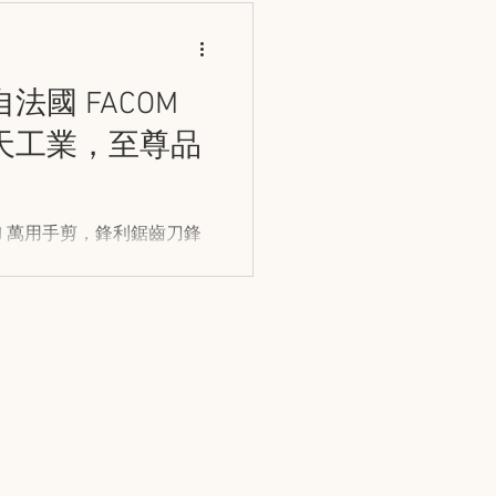
國 FACOM
天工業，至尊品
M 萬用手剪，鋒利鋸齒刀鋒
屬、鐵線等多種材質 ，無