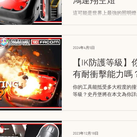
鴻運翔空燈
VISION
MEAN WELL
NITECORE
OXIRA
RADIODET
這可能是世界上最強的照明燈
2500流明、多種使用懸掛方式
之最！
家居清潔
家居 DIY
2024年4月5日
【IK防護等級】
有耐衝擊能力嗎？IK
你的工具能抵受多大程度的撞擊？什麼是
等級？史丹堡將在本文為你詳細介紹
2023年12月18日