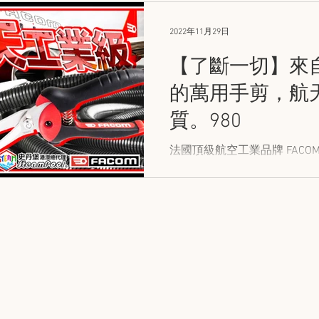
2022年11月29日
【了斷一切】來自法
的萬用手剪，航
質。980
法國頂級航空工業品牌 FACO
精準咬合，輕鬆剪切塑膠、金
人能阻。