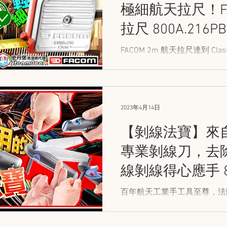
極細航天拉尺！FA
拉尺 800A.216PB
FACOM 2m 航天拉尺達到 Cl
準確測量，能應用於建築、工
2023年4月14日
【剝線法寶】來自
專業剝線刀，去
線剝線得心應手 87
百年航天工業手工具至尊，法國 
簡單操作、專業設計，讓開線