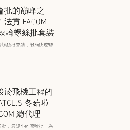
輪批的巔峰之
貢 FACOM
一雙棘輪螺絲批套裝
棘輪螺絲批套裝，能夠快速變
航空工業及機械維修的各種
梭於飛機工程的
CL.S 冬菇啦
COM 總代理
啦啦批，最短小的棘輪批，為