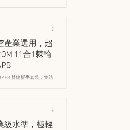
的機動性、效率和舒適感！
空產業選用，超
OM 11合1棘輪
APB
.J1APB 棘輪扳手套裝，集結
靈活，是緊固工序的出色好
業級水準，極輕