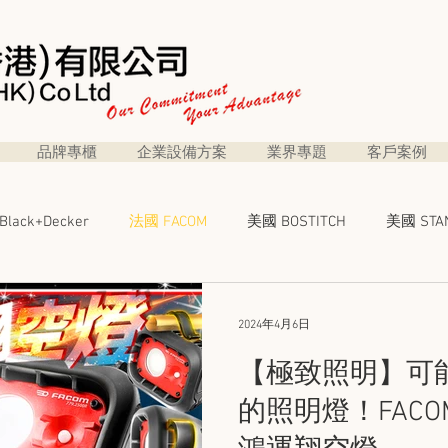
品牌專櫃
企業設備方案
業界專題
客戶案例
lack+Decker
法國 FACOM
美國 BOSTITCH
美國 STAN
者電動工具
得偉至尊手工具
得偉強韌配件
得偉資源
2024年4月6日
【極致照明】可
專題
營運管治良方
ELV 弱電天地
BRINNO
CORNI
的照明燈！FACOM 