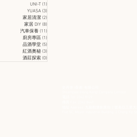
UNI-T
(1)
1 篇文章
YUASA
(3)
3 篇文章
家居清潔
(2)
2 篇文章
家居 DIY
(8)
8 篇文章
汽車保養
(11)
11 篇文章
廚房專區
(1)
1 篇文章
品酒學堂
(5)
5 篇文章
紅酒奧秘
(3)
3 篇文章
酒莊探索
(0)
0 篇文章
史丹堡 (香港) 有限公司
Steampool (Hong Kong) Company Limited
電話 Tel: 2342 8129
​傳真 Fax: 2342 8449
地址 Address: 九龍觀塘創業街 2 號美亞工業大廈
Flat 5C, Meyer Industrial Building, 2 Chong Yip