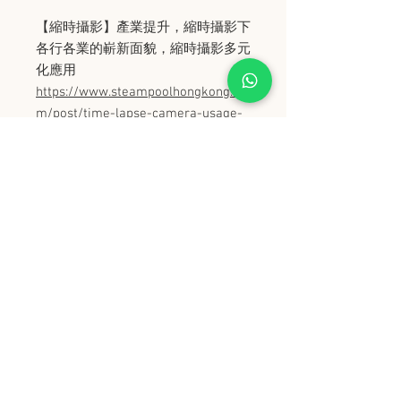
【縮時攝影】產業提升，縮時攝影下
各行各業的嶄新面貌，縮時攝影多元
化應用
https://www.steampoolhongkong.co
m/post/time-lapse-camera-usage-
suggestion
史丹堡 (香港) 有限公司
Steampool (Hong Kong) Company Limited
電話 Tel:
2342 8129
​傳真 Fax:
2342 8449
地址 Address: 九龍觀塘創業街 2 號美亞工業
大廈 5 樓 C 室
Flat 5C, Meyer Industrial Building, 2 Chong Yip
Street, Kwun Tong, Kowloon, Hong Kong
接受政府部門及各大型機構採購卡