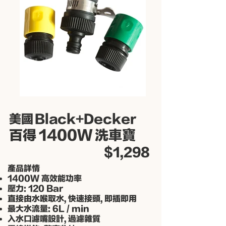
美國
Black+Decker
百得
1400W
洗車寶
​$1,298
產品詳情
1400W 高
​效能功率
壓力: 120 Bar
直接由水喉取水, 快速接頭, 即插即用
最大水流量: 6L / min
入水口濾嘴設計, 過濾雜質