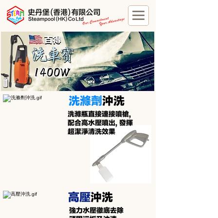
洗滌劑
沖洗
洗滌瓶直接連接噴槍,
配合高水壓噴出, 發揮
​超潔淨清洗效果
​高壓
沖洗
強力水壓徹底去除