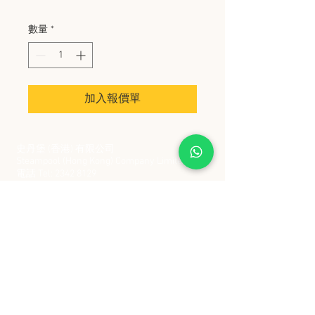
數量
*
加入報價單
史丹堡 (香港) 有限公司
Steampool (Hong Kong) Company Limited
電話 Tel:
2342 8129
​傳真 Fax:
2342 8449
地址 Address: 九龍觀塘創業街 2 號美亞工業
大廈 5 樓 C 室
Flat 5C, Meyer Industrial Building, 2 Chong Yip
Street, Kwun Tong, Kowloon, Hong Kong
接受政府部門及各大型機構採購卡