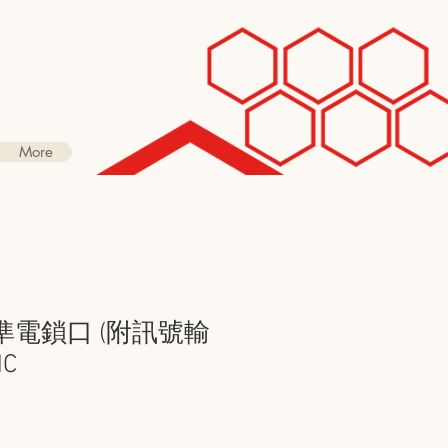
More
標準電鎖口 (附訊號輸
NC