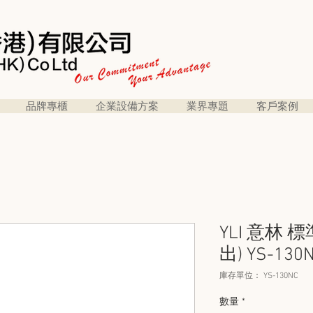
品牌專櫃
企業設備方案
業界專題
客戶案例
YLI 意林 
出) YS-130
庫存單位： YS-130NC
數量
*