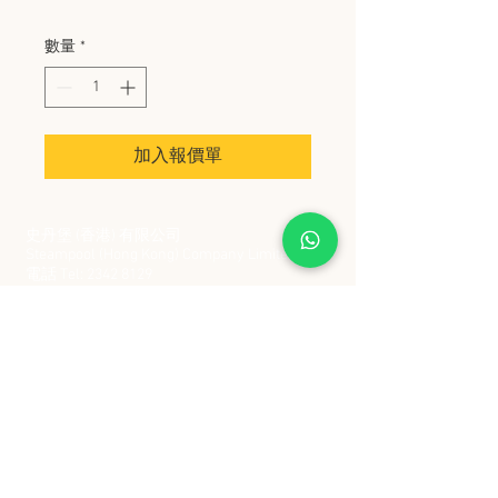
數量
*
加入報價單
史丹堡 (香港) 有限公司
Steampool (Hong Kong) Company Limited
電話 Tel:
2342 8129
​傳真 Fax:
2342 8449
地址 Address: 九龍觀塘創業街 2 號美亞工業
大廈 5 樓 C 室
Flat 5C, Meyer Industrial Building, 2 Chong Yip
Street, Kwun Tong, Kowloon, Hong Kong
接受政府部門及各大型機構採購卡