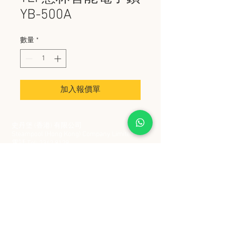
YB-500A
數量
*
加入報價單
史丹堡 (香港) 有限公司
Steampool (Hong Kong) Company Limited
電話 Tel:
2342 8129
​傳真 Fax:
2342 8449
地址 Address: 九龍觀塘創業街 2 號美亞工業
大廈 5 樓 C 室
Flat 5C, Meyer Industrial Building, 2 Chong Yip
Street, Kwun Tong, Kowloon, Hong Kong