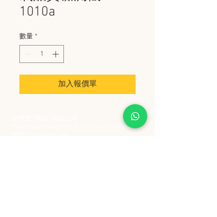
1010a
數量
*
加入報價單
史丹堡 (香港) 有限公司
Steampool (Hong Kong) Company Limited
電話 Tel:
2342 8129
​傳真 Fax:
2342 8449
地址 Address: 九龍觀塘創業街 2 號美亞工業
大廈 5 樓 C 室
Flat 5C, Meyer Industrial Building, 2 Chong Yip
Street, Kwun Tong, Kowloon, Hong Kong