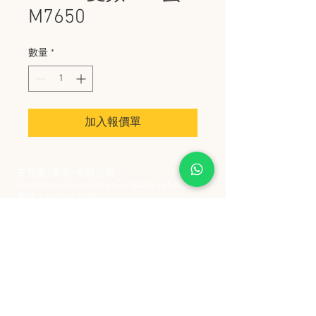
M7650
數量
*
加入報價單
史丹堡 (香港) 有限公司
Steampool (Hong Kong) Company Limited
電話 Tel:
2342 8129
​傳真 Fax:
2342 8449
地址 Address: 九龍觀塘創業街 2 號美亞工業
大廈 5 樓 C 室
Flat 5C, Meyer Industrial Building, 2 Chong Yip
Street, Kwun Tong, Kowloon, Hong Kong