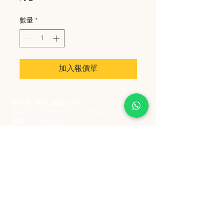
數量
*
加入報價單
史丹堡 (香港) 有限公司
Steampool (Hong Kong) Company Limited
電話 Tel:
2342 8129
​傳真 Fax:
2342 8449
地址 Address: 九龍觀塘創業街 2 號美亞工業
大廈 5 樓 C 室
Flat 5C, Meyer Industrial Building, 2 Chong Yip
Street, Kwun Tong, Kowloon, Hong Kong
接受政府部門及各大型機構採購卡