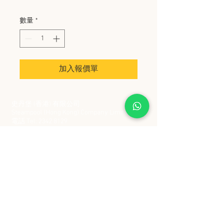
數量
*
加入報價單
史丹堡 (香港) 有限公司
Steampool (Hong Kong) Company Limited
電話 Tel:
2342 8129
​傳真 Fax:
2342 8449
地址 Address: 九龍觀塘創業街 2 號美亞工業
大廈 5 樓 C 室
Flat 5C, Meyer Industrial Building, 2 Chong Yip
Street, Kwun Tong, Kowloon, Hong Kong
接受政府部門及各大型機構採購卡