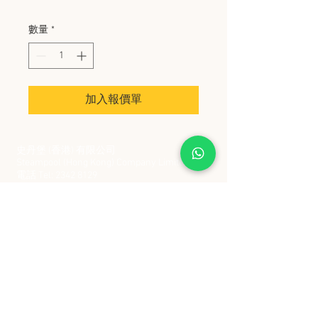
數量
*
加入報價單
史丹堡 (香港) 有限公司
Steampool (Hong Kong) Company Limited
電話 Tel:
2342 8129
​傳真 Fax:
2342 8449
地址 Address: 九龍觀塘創業街 2 號美亞工業
大廈 5 樓 C 室
Flat 5C, Meyer Industrial Building, 2 Chong Yip
Street, Kwun Tong, Kowloon, Hong Kong
接受政府部門及各大型機構採購卡