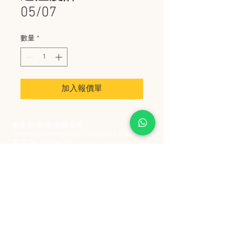
05/07
數量
*
加入報價單
史丹堡 (香港) 有限公司
Steampool (Hong Kong) Company Limited
電話 Tel:
2342 8129
​傳真 Fax:
2342 8449
地址 Address: 九龍觀塘創業街 2 號美亞工業
大廈 5 樓 C 室
Flat 5C, Meyer Industrial Building, 2 Chong Yip
Street, Kwun Tong, Kowloon, Hong Kong