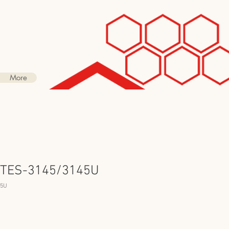
More
TES-3145/3145U
5U