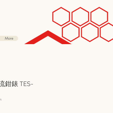
More
流鉗錶 TES-
4