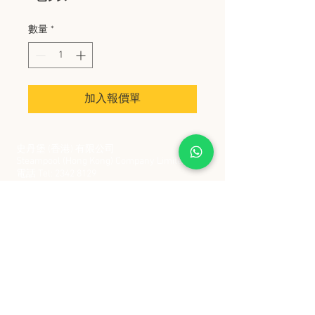
數量
*
加入報價單
史丹堡 (香港) 有限公司
Steampool (Hong Kong) Company Limited
電話 Tel:
2342 8129
​傳真 Fax:
2342 8449
地址 Address: 九龍觀塘創業街 2 號美亞工業
大廈 5 樓 C 室
Flat 5C, Meyer Industrial Building, 2 Chong Yip
Street, Kwun Tong, Kowloon, Hong Kong
接受政府部門及各大型機構採購卡