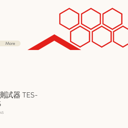
More
測試器 TES-
S
4S