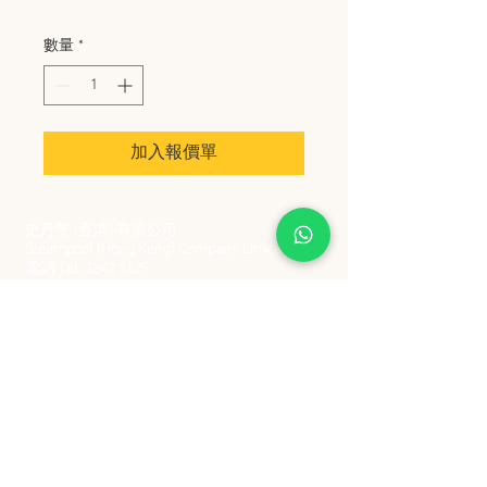
數量
*
加入報價單
史丹堡 (香港) 有限公司
Steampool (Hong Kong) Company Limited
電話 Tel:
2342 8129
​傳真 Fax:
2342 8449
地址 Address: 九龍觀塘創業街 2 號美亞工業
大廈 5 樓 C 室
Flat 5C, Meyer Industrial Building, 2 Chong Yip
Street, Kwun Tong, Kowloon, Hong Kong
接受政府部門及各大型機構採購卡