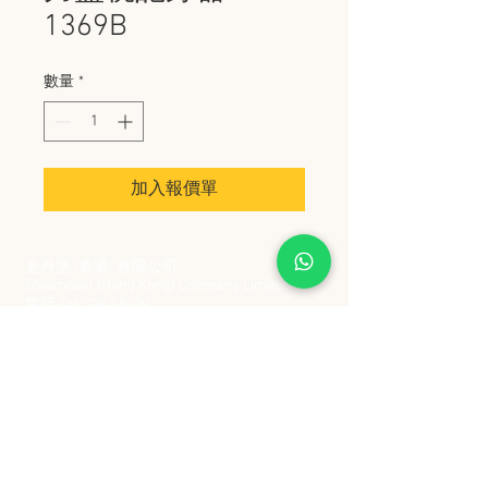
1369B
數量
*
加入報價單
史丹堡 (香港) 有限公司
Steampool (Hong Kong) Company Limited
電話 Tel:
2342 8129
​傳真 Fax:
2342 8449
地址 Address: 九龍觀塘創業街 2 號美亞工業
大廈 5 樓 C 室
Flat 5C, Meyer Industrial Building, 2 Chong Yip
Street, Kwun Tong, Kowloon, Hong Kong