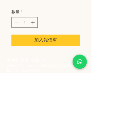
數量
*
加入報價單
史丹堡 (香港) 有限公司
Steampool (Hong Kong) Company Limited
電話 Tel:
2342 8129
​傳真 Fax:
2342 8449
地址 Address: 九龍觀塘創業街 2 號美亞工業
大廈 5 樓 C 室
Flat 5C, Meyer Industrial Building, 2 Chong Yip
Street, Kwun Tong, Kowloon, Hong Kong
接受政府部門及各大型機構採購卡