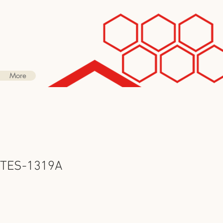
More
TES-1319A