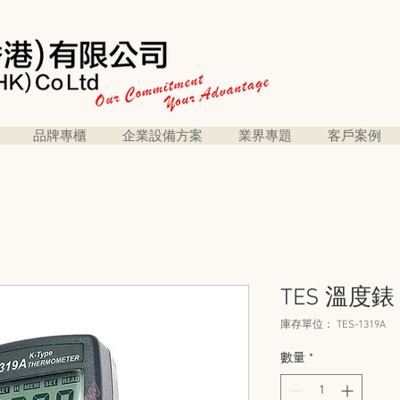
品牌專櫃
企業設備方案
業界專題
客戶案例
TES 溫度錶 
庫存單位： TES-1319A
數量
*