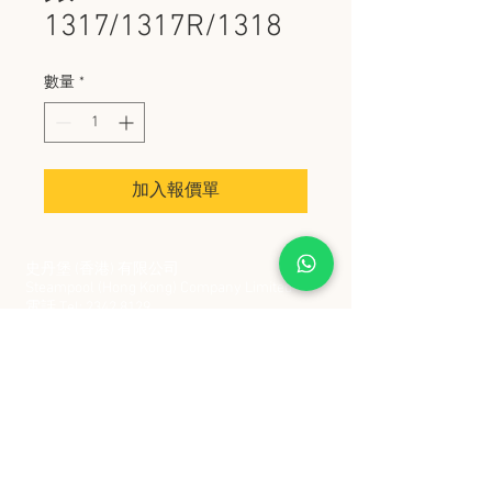
1317/1317R/1318
數量
*
加入報價單
史丹堡 (香港) 有限公司
Steampool (Hong Kong) Company Limited
電話 Tel:
2342 8129
​傳真 Fax:
2342 8449
地址 Address: 九龍觀塘創業街 2 號美亞工業
大廈 5 樓 C 室
Flat 5C, Meyer Industrial Building, 2 Chong Yip
Street, Kwun Tong, Kowloon, Hong Kong