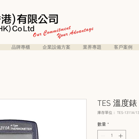
品牌專櫃
企業設備方案
業界專題
客戶案例
TES 溫度錶 
庫存單位： TES-1311A/13
數量
*