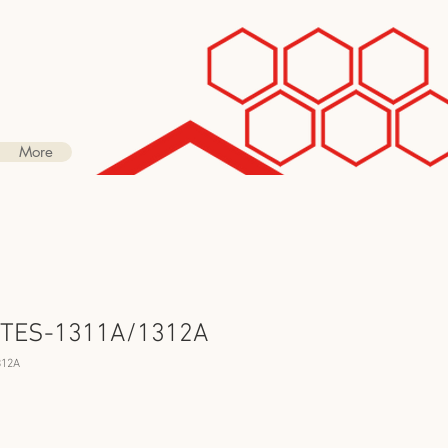
More
TES-1311A/1312A
12A