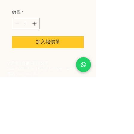
數量
*
加入報價單
史丹堡 (香港) 有限公司
Steampool (Hong Kong) Company Limited
電話 Tel:
2342 8129
​傳真 Fax:
2342 8449
地址 Address: 九龍觀塘創業街 2 號美亞工業
大廈 5 樓 C 室
Flat 5C, Meyer Industrial Building, 2 Chong Yip
Street, Kwun Tong, Kowloon, Hong Kong
接受政府部門及各大型機構採購卡