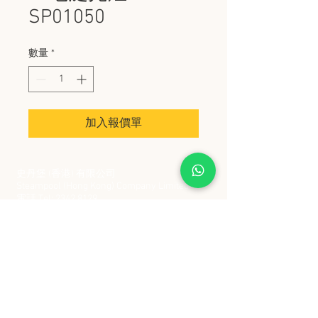
SP01050
數量
*
加入報價單
史丹堡 (香港) 有限公司
Steampool (Hong Kong) Company Limited
電話 Tel:
2342 8129
​傳真 Fax:
2342 8449
地址 Address: 九龍觀塘創業街 2 號美亞工業
大廈 5 樓 C 室
Flat 5C, Meyer Industrial Building, 2 Chong Yip
Street, Kwun Tong, Kowloon, Hong Kong