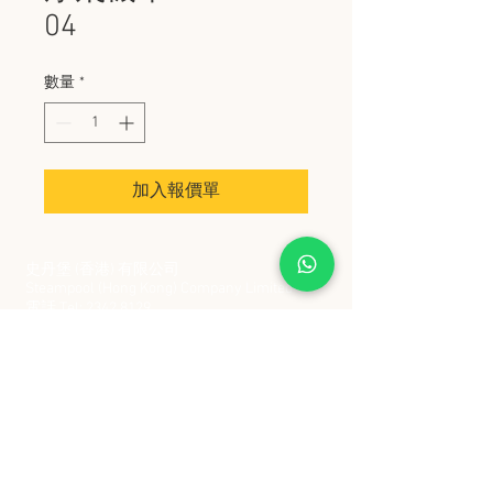
04
數量
*
加入報價單
史丹堡 (香港) 有限公司
Steampool (Hong Kong) Company Limited
電話 Tel:
2342 8129
​傳真 Fax:
2342 8449
地址 Address: 九龍觀塘創業街 2 號美亞工業
大廈 5 樓 C 室
Flat 5C, Meyer Industrial Building, 2 Chong Yip
Street, Kwun Tong, Kowloon, Hong Kong