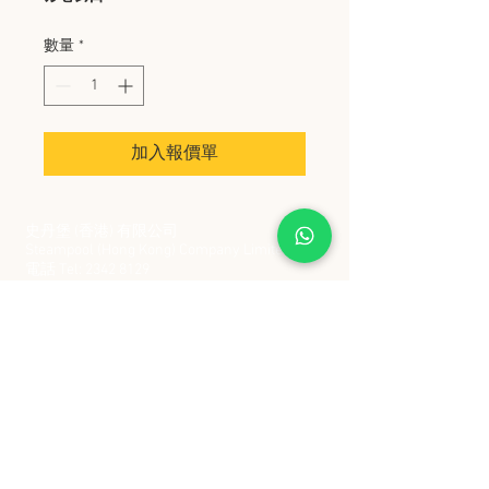
數量
*
加入報價單
史丹堡 (香港) 有限公司
Steampool (Hong Kong) Company Limited
電話 Tel:
2342 8129
​傳真 Fax:
2342 8449
地址 Address: 九龍觀塘創業街 2 號美亞工業
大廈 5 樓 C 室
Flat 5C, Meyer Industrial Building, 2 Chong Yip
Street, Kwun Tong, Kowloon, Hong Kong
接受政府部門及各大型機構採購卡