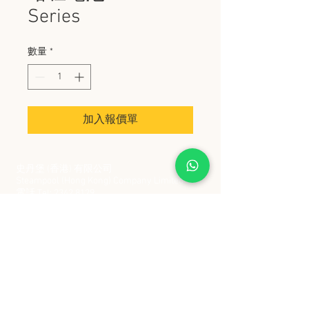
Series
數量
*
加入報價單
史丹堡 (香港) 有限公司
Steampool (Hong Kong) Company Limited
電話 Tel:
2342 8129
​傳真 Fax:
2342 8449
地址 Address: 九龍觀塘創業街 2 號美亞工業
大廈 5 樓 C 室
Flat 5C, Meyer Industrial Building, 2 Chong Yip
Street, Kwun Tong, Kowloon, Hong Kong