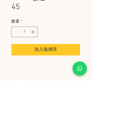
45
數量
*
加入報價單
史丹堡 (香港) 有限公司
Steampool (Hong Kong) Company Limited
電話 Tel:
2342 8129
​傳真 Fax:
2342 8449
地址 Address: 九龍觀塘創業街 2 號美亞工業
大廈 5 樓 C 室
Flat 5C, Meyer Industrial Building, 2 Chong Yip
Street, Kwun Tong, Kowloon, Hong Kong