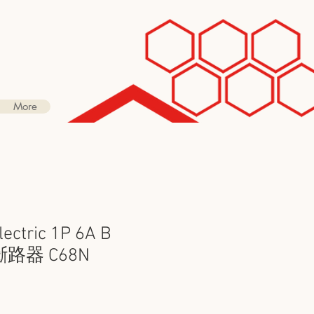
More
lectric 1P 6A B
斷路器 C68N