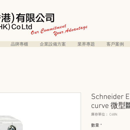
品牌專櫃
企業設備方案
業界專題
客戶案例
Schneider E
curve 微型
庫存單位： C68N
數量
*