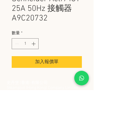
25A 50Hz 接觸器
A9C20732
數量
*
加入報價單
史丹堡 (香港) 有限公司
Steampool (Hong Kong) Company Limited
電話 Tel:
2342 8129
​傳真 Fax:
2342 8449
地址 Address: 九龍觀塘創業街 2 號美亞工業
大廈 5 樓 C 室
Flat 5C, Meyer Industrial Building, 2 Chong Yip
Street, Kwun Tong, Kowloon, Hong Kong