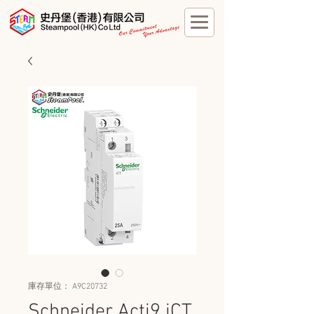
庫存單位： A9C20732
Schneider Acti9 iCT