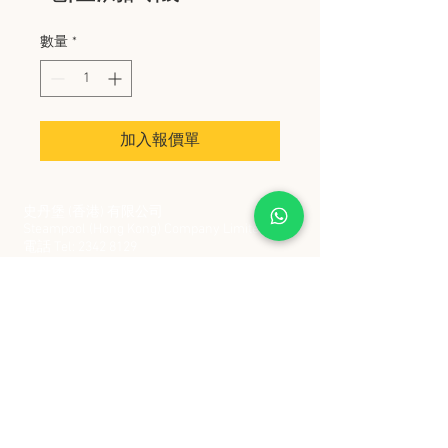
數量
*
加入報價單
史丹堡 (香港) 有限公司
Steampool (Hong Kong) Company Limited
電話 Tel:
2342 8129
​傳真 Fax:
2342 8449
地址 Address: 九龍觀塘創業街 2 號美亞工業
大廈 5 樓 C 室
Flat 5C, Meyer Industrial Building, 2 Chong Yip
Street, Kwun Tong, Kowloon, Hong Kong
接受政府部門及各大型機構採購卡