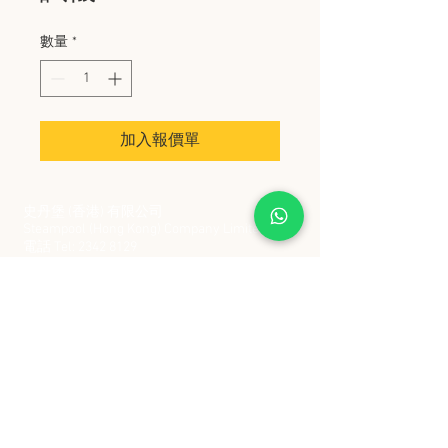
數量
*
加入報價單
史丹堡 (香港) 有限公司
Steampool (Hong Kong) Company Limited
電話 Tel:
2342 8129
​傳真 Fax:
2342 8449
地址 Address: 九龍觀塘創業街 2 號美亞工業
大廈 5 樓 C 室
Flat 5C, Meyer Industrial Building, 2 Chong Yip
Street, Kwun Tong, Kowloon, Hong Kong
接受政府部門及各大型機構採購卡