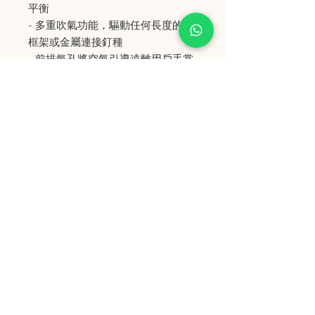
平衡
- 多重吹氣功能，驅動任何長度的木
框架或金屬連接釘種
- 前排氣孔將空氣引導遠離用戶手掌
史丹堡 (香港) 有限公司
Steampool (Hong Kong) Company Limited
電話 Tel:
2342 8129
​傳真 Fax:
2342 8449
地址 Address: 九龍觀塘創業街 2 號美亞工業
大廈 5 樓 C 室
Flat 5C, Meyer Industrial Building, 2 Chong Yip
Street, Kwun Tong, Kowloon, Hong Kong
接受政府部門及各大型機構採購卡
Purchasing Card
© 2006 by Steampool (Hong Kong) Company
Limited